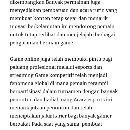
dikembangkan Banyak permainan juga
menyediakan pembaruan dan acara rutin yang
membuat konten tetap segar dan menarik
Inovasi berkelanjutan ini mendorong pemain
untuk tetap terlibat dan menjelajahi berbagai
pengalaman bermain game
Game online juga telah membuka pintu bagi
peluang profesional melalui esports dan
streaming Game kompetitif telah menjadi
fenomena global di mana pemain terampil
berpartisipasi dalam turnamen dengan banyak
penonton dan hadiah uang Acara esports ini
menarik jutaan penonton dan telah
menciptakan jalur karier bagi banyak gamer
berbakat Pada saat yang sama, pembuat