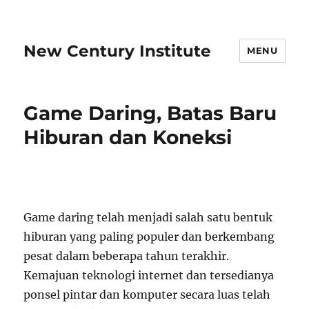
New Century Institute
MENU
Game Daring, Batas Baru
Hiburan dan Koneksi
Game daring telah menjadi salah satu bentuk
hiburan yang paling populer dan berkembang
pesat dalam beberapa tahun terakhir.
Kemajuan teknologi internet dan tersedianya
ponsel pintar dan komputer secara luas telah