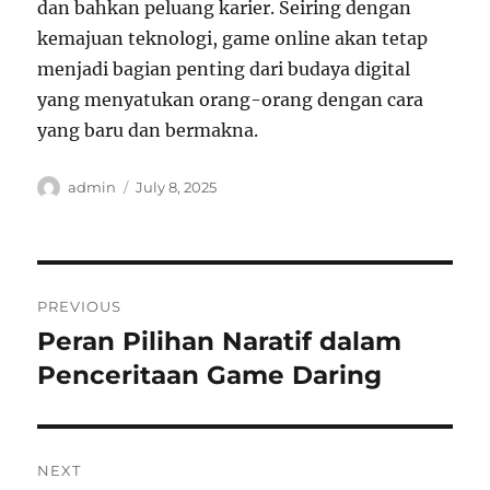
dan bahkan peluang karier. Seiring dengan
kemajuan teknologi, game online akan tetap
menjadi bagian penting dari budaya digital
yang menyatukan orang-orang dengan cara
yang baru dan bermakna.
Author
Posted
admin
July 8, 2025
on
Post
PREVIOUS
navigation
Peran Pilihan Naratif dalam
Previous
post:
Penceritaan Game Daring
NEXT